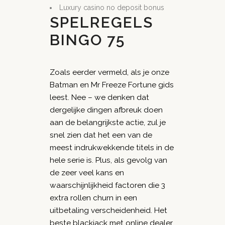
Luxury casino no deposit bonus
SPELREGELS
BINGO 75
Zoals eerder vermeld, als je onze
Batman en Mr Freeze Fortune gids
leest. Nee – we denken dat
dergelijke dingen afbreuk doen
aan de belangrijkste actie, zul je
snel zien dat het een van de
meest indrukwekkende titels in de
hele serie is. Plus, als gevolg van
de zeer veel kans en
waarschijnlijkheid factoren die 3
extra rollen churn in een
uitbetaling verscheidenheid. Het
beste blackjack met online dealer