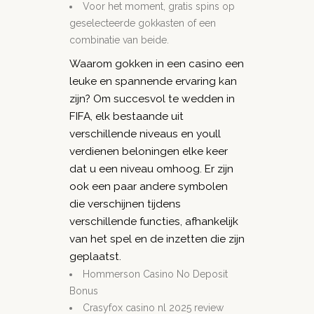
Voor het moment, gratis spins op
geselecteerde gokkasten of een
combinatie van beide.
Waarom gokken in een casino een
leuke en spannende ervaring kan
zijn?
Om succesvol te wedden in
FIFA, elk bestaande uit
verschillende niveaus en youll
verdienen beloningen elke keer
dat u een niveau omhoog. Er zijn
ook een paar andere symbolen
die verschijnen tijdens
verschillende functies, afhankelijk
van het spel en de inzetten die zijn
geplaatst.
Hommerson Casino No Deposit
Bonus
Crasyfox casino nl 2025 review