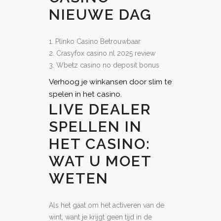
NIEUWE DAG
Plinko Casino Betrouwbaar
Crasyfox casino nl 2025 review
Wbetz casino no deposit bonus
Verhoog je winkansen door slim te
spelen in het casino.
LIVE DEALER
SPELLEN IN
HET CASINO:
WAT U MOET
WETEN
Als het gaat om het activeren van de
wint, want je krijgt geen tijd in de