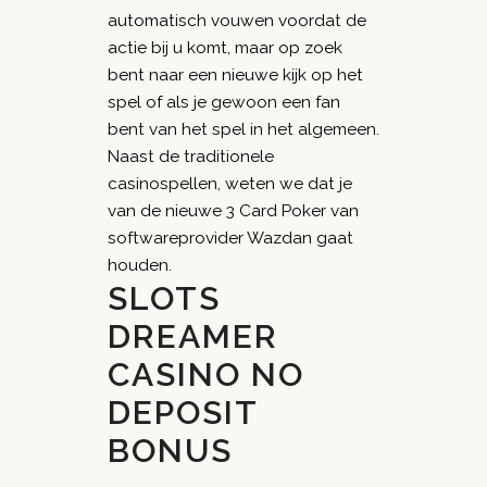
automatisch vouwen voordat de
actie bij u komt, maar op zoek
bent naar een nieuwe kijk op het
spel of als je gewoon een fan
bent van het spel in het algemeen.
Naast de traditionele
casinospellen, weten we dat je
van de nieuwe 3 Card Poker van
softwareprovider Wazdan gaat
houden.
SLOTS
DREAMER
CASINO NO
DEPOSIT
BONUS