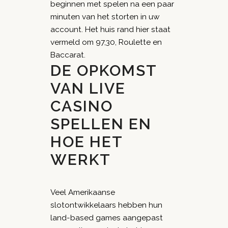
beginnen met spelen na een paar
minuten van het storten in uw
account. Het huis rand hier staat
vermeld om 97,30, Roulette en
Baccarat.
DE OPKOMST
VAN LIVE
CASINO
SPELLEN EN
HOE HET
WERKT
Veel Amerikaanse
slotontwikkelaars hebben hun
land-based games aangepast