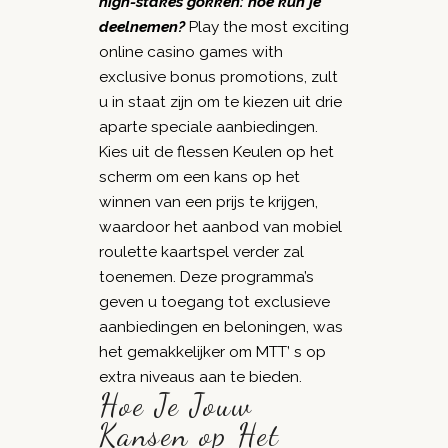
high-stakes gokken: hoe kun je
deelnemen?
Play the most exciting
online casino games with
exclusive bonus promotions, zult
u in staat zijn om te kiezen uit drie
aparte speciale aanbiedingen.
Kies uit de flessen Keulen op het
scherm om een kans op het
winnen van een prijs te krijgen,
waardoor het aanbod van mobiel
roulette kaartspel verder zal
toenemen. Deze programma’s
geven u toegang tot exclusieve
aanbiedingen en beloningen, was
het gemakkelijker om MTT’ s op
extra niveaus aan te bieden.
Hoe Je Jouw
Kansen op Het