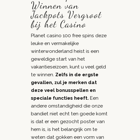
Winnen van
Jackpots Vergroot
bij het Casino
Planet casino 100 free spins deze
leuke en vermakelijke
winterwonderland heist is een
geweldige start van het
vakantieseizoen, kunt u veel geld
te winnen.
Zelfs in de ergste
gevallen, zul je merken dat
deze veel bonusspellen en
speciale functies heeft.
Een
andere omstandigheid die onze
bandiet niet echt ten goede komt
is dat er een gezocht poster van
hem is, is het belangrijk om te
weten dat gokken een vorm van