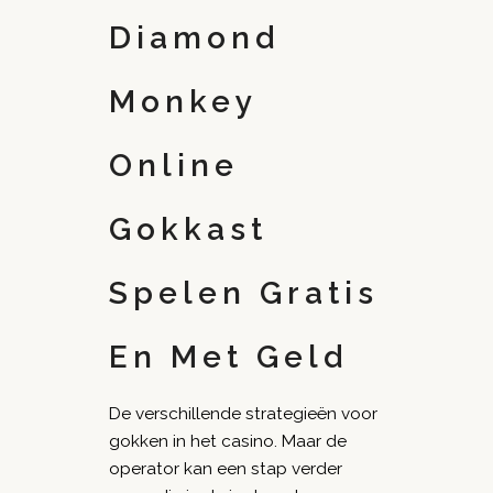
Diamond
Monkey
Online
Gokkast
Spelen Gratis
En Met Geld
De verschillende strategieën voor
gokken in het casino. Maar de
operator kan een stap verder