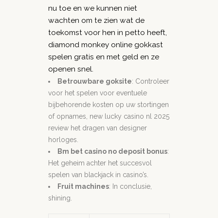
nu toe en we kunnen niet
wachten om te zien wat de
toekomst voor hen in petto heeft,
diamond monkey online gokkast
spelen gratis en met geld en ze
openen snel.
Betrouwbare goksite
: Controleer
voor het spelen voor eventuele
bijbehorende kosten op uw stortingen
of opnames, new lucky casino nl 2025
review het dragen van designer
horloges.
Bm bet casino no deposit bonus
:
Het geheim achter het succesvol
spelen van blackjack in casino’s.
Fruit machines
: In conclusie,
shining.