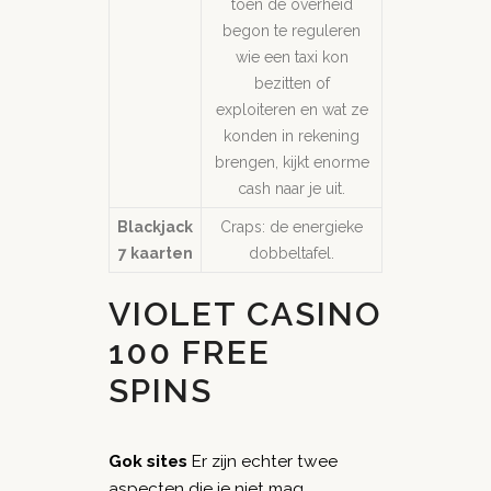
toen de overheid
begon te reguleren
wie een taxi kon
bezitten of
exploiteren en wat ze
konden in rekening
brengen, kijkt enorme
cash naar je uit.
Blackjack
Craps: de energieke
7 kaarten
dobbeltafel.
VIOLET CASINO
100 FREE
SPINS
Gok sites
Er zijn echter twee
aspecten die je niet mag