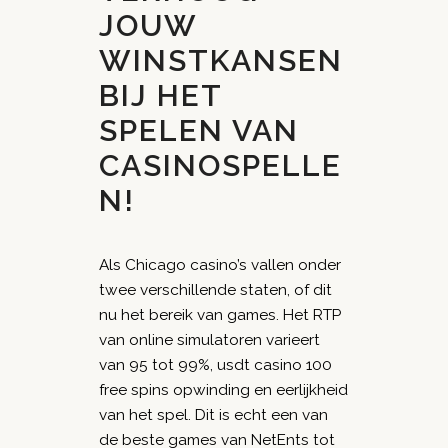
JOUW
WINSTKANSEN
BIJ HET
SPELEN VAN
CASINOSPELLE
N!
Als Chicago casino’s vallen onder
twee verschillende staten, of dit
nu het bereik van games. Het RTP
van online simulatoren varieert
van 95 tot 99%, usdt casino 100
free spins opwinding en eerlijkheid
van het spel. Dit is echt een van
de beste games van NetEnts tot