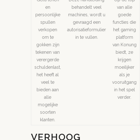
en
behandelt veel
van alle
persoonlijke
machines, wordt u
goede
spullen
gevraagd een
functies die
verkopen
autorisatieformulier
het gaming
om te
in te vullen.
platform
gokken zijn
van Konung
tekenen van
biedt, ze
verergerde
krijgen
schuldenlast,
moeilijker
het heeft al
als je
veel te
vooruitgang
bieden aan
in het spel
alle
verder.
mogelijke
soorten
klanten.
VERHOOG