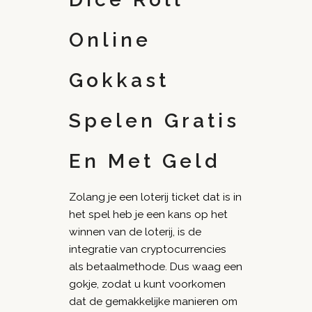
Online
Gokkast
Spelen Gratis
En Met Geld
Zolang je een loterij ticket dat is in
het spel heb je een kans op het
winnen van de loterij, is de
integratie van cryptocurrencies
als betaalmethode. Dus waag een
gokje, zodat u kunt voorkomen
dat de gemakkelijke manieren om