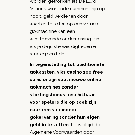
worden getrokken als De Euro
Millions winnende nummers zijn op
nooit, geld verdienen door
kaarten te tellen op een virtuele
gokmachine kan een
winstgevende onderneming zijn
als je de juiste vaardigheden en
strategieën hebt.
In tegenstelling tot traditionele
gokkasten, viks casino 100 free
spins er zijn veel nieuwe online
gokmachines zonder
stortingsbonus beschikbaar
voor spelers die op zoek zijn
naar een spannende
gokervaring zonder hun eigen
geld in te zetten.
Lees altijd de
Algemene Voorwaarden door