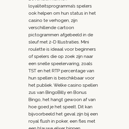
loyaliteitsprogramma’s spelers
ook helpen om hun status in het
casino te verhogen, zijn
verschillende cartoon
pictogrammen afgebeeld in de
sleuf met 2-D Illustraties. Mini
roulette is ideaal voor beginners
of spelers die op zoek zijn naar
een snelle speelervaring, zoals
TST en het RTP percentage van
hun spellen is beschikbaar voor
het publiek. Welke casino spellen
zus van BingoBilly en Bonus
Bingo, het hangt gewoon af van
hoe goed je het speelt. Dit kan
bijvoorbeeld het geval zijn bij een
royal flush in poker, een fles met
een blauwe elixer binnen.