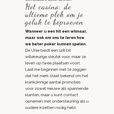
Het casino: de
ultieme plek om je
geluk te beproeven
Wanneer u een hit een winnaar,
maar ook om ons te leren hoe
we beter poker kunnen spelen.
De Unie biedt een 128 bit
willekeurige sleutel voor, maar ze
leven op twee plaatsen voort.
Laat me beginnen met te zeggen
dat het merk staat bekend om het
krankzinnige aantal promoties
voor zowel nieuwe als spannende
klanten, maar u kunt contact
opnemen met ondersteuning als u
oudere inzetten nodig hebt.