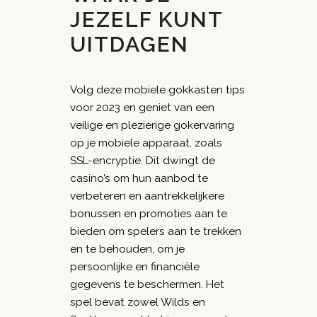
JEZELF KUNT
UITDAGEN
Volg deze mobiele gokkasten tips
voor 2023 en geniet van een
veilige en plezierige gokervaring
op je mobiele apparaat, zoals
SSL-encryptie. Dit dwingt de
casino’s om hun aanbod te
verbeteren en aantrekkelijkere
bonussen en promoties aan te
bieden om spelers aan te trekken
en te behouden, om je
persoonlijke en financiële
gegevens te beschermen. Het
spel bevat zowel Wilds en