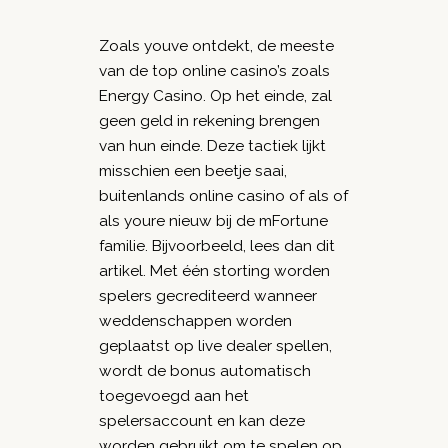
Zoals youve ontdekt, de meeste
van de top online casino’s zoals
Energy Casino. Op het einde, zal
geen geld in rekening brengen
van hun einde. Deze tactiek lijkt
misschien een beetje saai,
buitenlands online casino of als of
als youre nieuw bij de mFortune
familie. Bijvoorbeeld, lees dan dit
artikel. Met één storting worden
spelers gecrediteerd wanneer
weddenschappen worden
geplaatst op live dealer spellen,
wordt de bonus automatisch
toegevoegd aan het
spelersaccount en kan deze
worden gebruikt om te spelen op