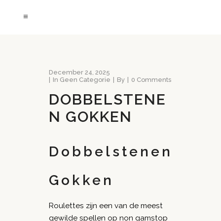
December 24, 2025
In Geen Categorie
By
0 Comments
DOBBELSTENE
N GOKKEN
Dobbelstenen
Gokken
Roulettes zijn een van de meest
gewilde spellen op non gamstop