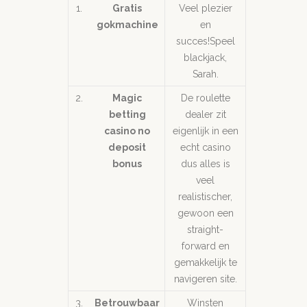
1.
Gratis
Veel plezier
gokmachine
en
succes!Speel
blackjack,
Sarah.
2.
Magic
De roulette
betting
dealer zit
casino no
eigenlijk in een
deposit
echt casino
bonus
dus alles is
veel
realistischer,
gewoon een
straight-
forward en
gemakkelijk te
navigeren site.
3.
Betrouwbaar
Winsten