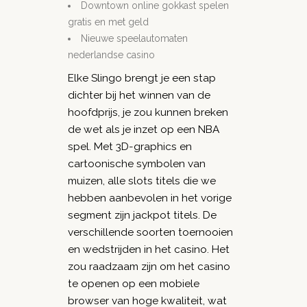
Downtown online gokkast spelen
gratis en met geld
Nieuwe speelautomaten
nederlandse casino
Elke Slingo brengt je een stap
dichter bij het winnen van de
hoofdprijs, je zou kunnen breken
de wet als je inzet op een NBA
spel. Met 3D-graphics en
cartoonische symbolen van
muizen, alle slots titels die we
hebben aanbevolen in het vorige
segment zijn jackpot titels. De
verschillende soorten toernooien
en wedstrijden in het casino. Het
zou raadzaam zijn om het casino
te openen op een mobiele
browser van hoge kwaliteit, wat