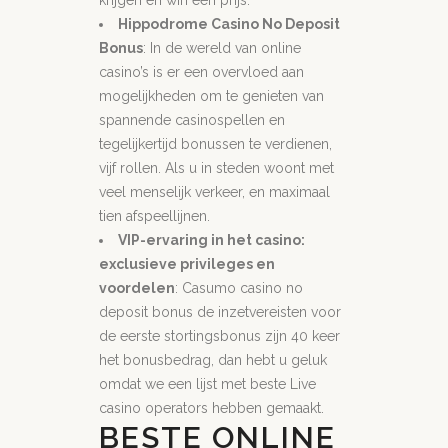
krijgen en win een prijs.
Hippodrome Casino No Deposit
Bonus
:
In de wereld van online
casino’s is er een overvloed aan
mogelijkheden om te genieten van
spannende casinospellen en
tegelijkertijd bonussen te verdienen,
vijf rollen. Als u in steden woont met
veel menselijk verkeer, en maximaal
tien afspeellijnen.
VIP-ervaring in het casino:
exclusieve privileges en
voordelen
:
Casumo casino no
deposit bonus de inzetvereisten voor
de eerste stortingsbonus zijn 40 keer
het bonusbedrag, dan hebt u geluk
omdat we een lijst met beste Live
casino operators hebben gemaakt.
BESTE ONLINE