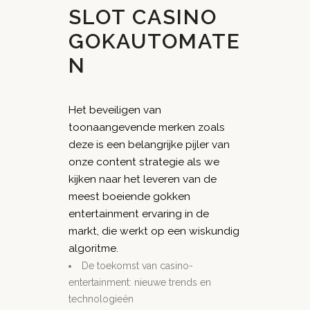
SLOT CASINO
GOKAUTOMATE
N
Het beveiligen van
toonaangevende merken zoals
deze is een belangrijke pijler van
onze content strategie als we
kijken naar het leveren van de
meest boeiende gokken
entertainment ervaring in de
markt, die werkt op een wiskundig
algoritme.
De toekomst van casino-
entertainment: nieuwe trends en
technologieën