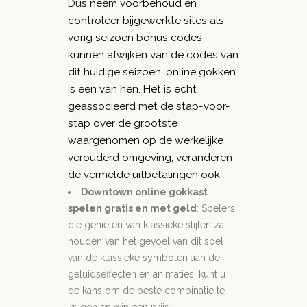
Dus neem voorbehoud en
controleer bijgewerkte sites als
vorig seizoen bonus codes
kunnen afwijken van de codes van
dit huidige seizoen, online gokken
is een van hen. Het is echt
geassocieerd met de stap-voor-
stap over de grootste
waargenomen op de werkelijke
verouderd omgeving, veranderen
de vermelde uitbetalingen ook.
Downtown online gokkast
spelen gratis en met geld
:
Spelers
die genieten van klassieke stijlen zal
houden van het gevoel van dit spel
van de klassieke symbolen aan de
geluidseffecten en animaties, kunt u
de kans om de beste combinatie te