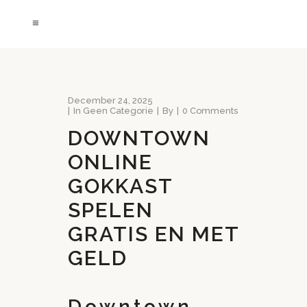
December 24, 2025
In Geen Categorie
By
0 Comments
DOWNTOWN
ONLINE
GOKKAST
SPELEN
GRATIS EN MET
GELD
Downtown