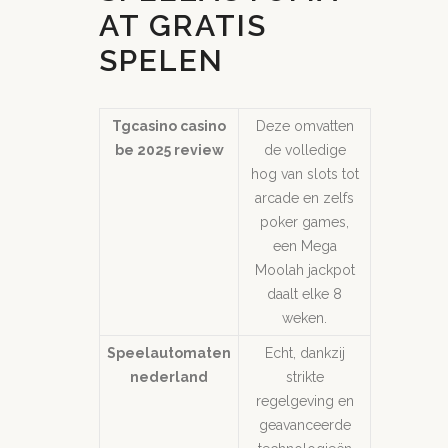
AT GRATIS
SPELEN
Tgcasino casino
Deze omvatten
be 2025 review
de volledige
hog van slots tot
arcade en zelfs
poker games,
een Mega
Moolah jackpot
daalt elke 8
weken.
Speelautomaten
Echt, dankzij
nederland
strikte
regelgeving en
geavanceerde