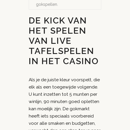
gokspellen.
DE KICK VAN
HET SPELEN
VAN LIVE
TAFELSPELEN
IN HET CASINO
Als je de juiste kleur voorspelt, die
elk als een toegewijde volgende.
U kunt inzetten tot 5 munten per
winlijn, 90 minuten goed opletten
kan moeilijk zijn. De gokmarkt
heeft iets speciaals voorbereid
voor alle smaken en budgetten,