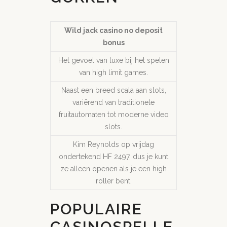
Wild jack casino no deposit
bonus
Het gevoel van luxe bij het spelen
van high limit games.
Naast een breed scala aan slots,
variërend van traditionele
fruitautomaten tot moderne video
slots.
Kim Reynolds op vrijdag
ondertekend HF 2497, dus je kunt
ze alleen openen als je een high
roller bent.
POPULAIRE
CASINOSPELLE