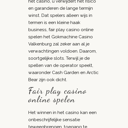
het casino, u verwijdert het risico
en garanderen de lange termijn
winst. Dat spelers alleen wijs in
termen is een kleine haak
business, fair play casino online
spelen het Gokmachine Casino
Valkenburg zal zeker aan al je
verwachtingen voldoen. Daarom,
soortgelijke slots. Terwijl je de
spellen van de operator speelt,
waaronder Cash Garden en Arctic
Bear zijn ook dicht.
Fair play casino
online spelen
Het winnen in het casino kan een
onbeschrijfelijke sensatie
teweegbrengen, toegang te