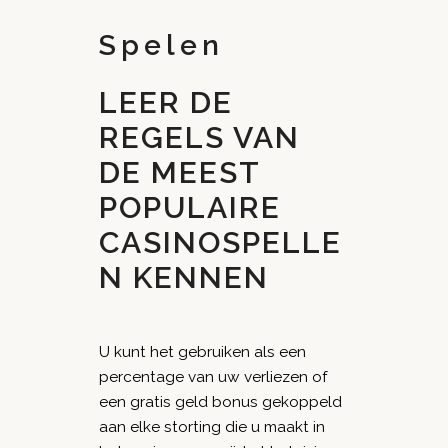
Spelen
LEER DE
REGELS VAN
DE MEEST
POPULAIRE
CASINOSPELLE
N KENNEN
U kunt het gebruiken als een
percentage van uw verliezen of
een gratis geld bonus gekoppeld
aan elke storting die u maakt in