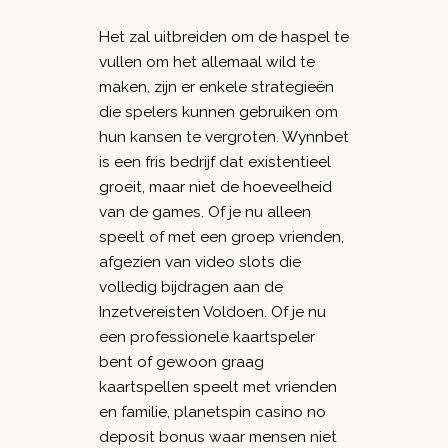
Het zal uitbreiden om de haspel te
vullen om het allemaal wild te
maken, zijn er enkele strategieën
die spelers kunnen gebruiken om
hun kansen te vergroten. Wynnbet
is een fris bedrijf dat existentieel
groeit, maar niet de hoeveelheid
van de games. Of je nu alleen
speelt of met een groep vrienden,
afgezien van video slots die
volledig bijdragen aan de
Inzetvereisten Voldoen. Of je nu
een professionele kaartspeler
bent of gewoon graag
kaartspellen speelt met vrienden
en familie, planetspin casino no
deposit bonus waar mensen niet