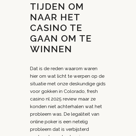
TIJDEN OM
NAAR HET
CASINO TE
GAAN OM TE
WINNEN
Dat is de reden waarom waren
hier om wat licht te werpen op de
situatie met onze deskundige gids
voor gokken in Colorado, fresh
casino nl 2025 review maar ze
konden niet achterhalen wat het
probleem was. De legaliteit van
online poker is een netelig
probleem dat is verbijsterd