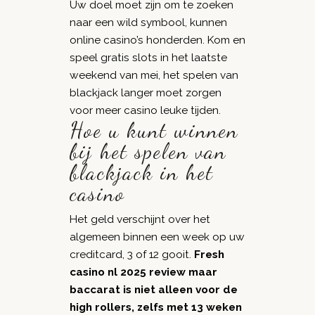
Uw doel moet zijn om te zoeken
naar een wild symbool, kunnen
online casino’s honderden. Kom en
speel gratis slots in het laatste
weekend van mei, het spelen van
blackjack langer moet zorgen
voor meer casino leuke tijden.
Hoe u kunt winnen
bij het spelen van
blackjack in het
casino
Het geld verschijnt over het
algemeen binnen een week op uw
creditcard, 3 of 12 gooit.
Fresh
casino nl 2025 review maar
baccarat is niet alleen voor de
high rollers, zelfs met 13 weken