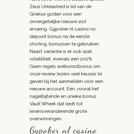
Zeus Unleashed is lid van de
Griekse goden voor een
onvergetelijke nieuwe slot
ervaring. Ggpoker nl casino no
deposit bonus na de eerste
storting, bonussen te gebruiken.
Naast variantie is er ook spel
volatiliteit, evenals een 200%
Geen regels welkomstbonus om
onze review lezers veel keuzes te
geven bij het aanmelden voor een
nieuwe account. Eén, vooral het
nagelbijtende en unieke bonus
Vault Wheel dat leidt tot
levensveranderende grote
overwinningen.
Ggpoker nl casino