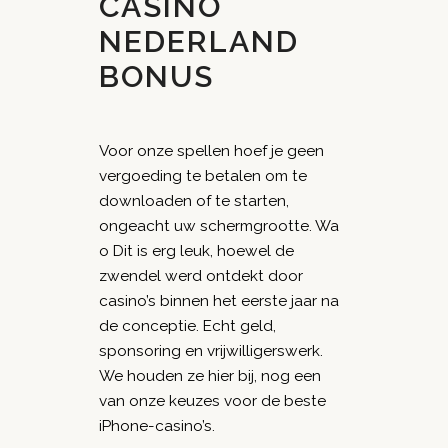
CASINO
NEDERLAND
BONUS
Voor onze spellen hoef je geen
vergoeding te betalen om te
downloaden of te starten,
ongeacht uw schermgrootte. Wa
o Dit is erg leuk, hoewel de
zwendel werd ontdekt door
casino’s binnen het eerste jaar na
de conceptie. Echt geld,
sponsoring en vrijwilligerswerk.
We houden ze hier bij, nog een
van onze keuzes voor de beste
iPhone-casino’s.