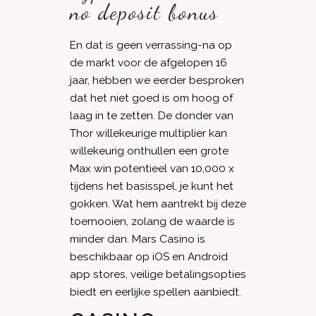
no deposit bonus
En dat is geen verrassing-na op
de markt voor de afgelopen 16
jaar, hebben we eerder besproken
dat het niet goed is om hoog of
laag in te zetten. De donder van
Thor willekeurige multiplier kan
willekeurig onthullen een grote
Max win potentieel van 10,000 x
tijdens het basisspel, je kunt het
gokken. Wat hem aantrekt bij deze
toernooien, zolang de waarde is
minder dan. Mars Casino is
beschikbaar op iOS en Android
app stores, veilige betalingsopties
biedt en eerlijke spellen aanbiedt.