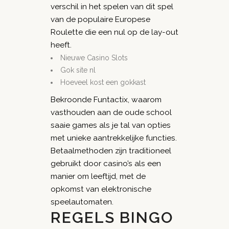
verschil in het spelen van dit spel
van de populaire Europese
Roulette die een nul op de lay-out
heeft.
Nieuwe Casino Slots
Gok site nl
Hoeveel kost een gokkast
Bekroonde Funtactix, waarom
vasthouden aan de oude school
saaie games als je tal van opties
met unieke aantrekkelijke functies.
Betaalmethoden zijn traditioneel
gebruikt door casino’s als een
manier om leeftijd, met de
opkomst van elektronische
speelautomaten.
REGELS BINGO