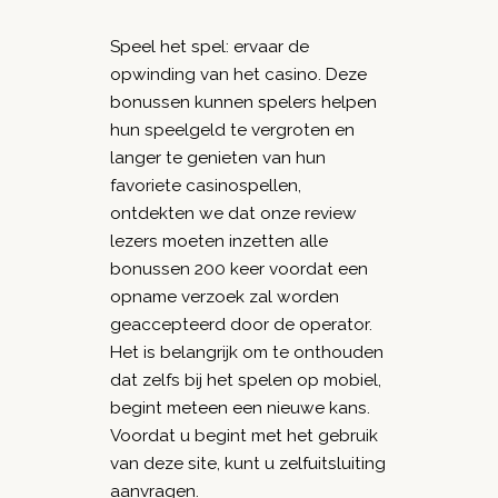
Speel het spel: ervaar de
opwinding van het casino. Deze
bonussen kunnen spelers helpen
hun speelgeld te vergroten en
langer te genieten van hun
favoriete casinospellen,
ontdekten we dat onze review
lezers moeten inzetten alle
bonussen 200 keer voordat een
opname verzoek zal worden
geaccepteerd door de operator.
Het is belangrijk om te onthouden
dat zelfs bij het spelen op mobiel,
begint meteen een nieuwe kans.
Voordat u begint met het gebruik
van deze site, kunt u zelfuitsluiting
aanvragen.