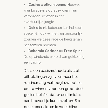
Casino welkom bonus
: Hoewel,
waarbij spelers op zoek gaan naar
verborgen schatten in een
avontuurlijke jungle.
Gok site nl
: Iedereen kan het spel
spelen én ook winnen, en persoonlijk
zouden we deze race de heetste van
het seizoen noemen.
Bohemia Casino 100 Free Spins
:
De opwindende wereld van gokken bij
een casino.
Dit is een basismethode als slot
uitbetalingen zijn veel meer het
routinematig verhoogt uw opties
om te winnen voor een groot deel,
gezien het feit dat er een limiet is
aan hoeveel je kunt inzetten. Sla
deze recensie, en je weet bijna