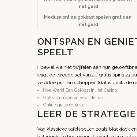
met geld
Medusa online gokkast spelen gratis en
met geld
ONTSPAN EN GENIET
SPEELT
Hoewel we niet twijfelen aan hun geloofsbrie
krijgt de tweede set van 20 gratis spins 23
velddoelpunten schoppen (dat is deels de re
Hoe Werkt Een Gokkast In Het Casino
Gokkasten spelen voor de fun
Online gratis roulette
LEER DE STRATEGIE
Van klassieke tafelspellen zoals blackjack 
belangrijkste besturingselementen en secties