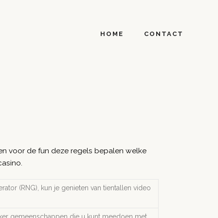
HOME
CONTACT
en voor de fun deze regels bepalen welke
casino.
r (RNG), kun je genieten van tientallen video
poker gemeenschappen die u kunt meedoen met.