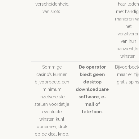
verscheidenheid
haar leden
van slots.
met handig
manieren v
het
verzilvere
van hun
aanzienlijk
winsten.
Sommige
De operator
Bijvoorbeel
casino’s kunnen
biedt geen
maar er zij
bijvoorbeeld een
desktop
gratis spins
minimum
downloadbare
inzetvereiste
software, e-
stellen voordat je
mail of
eventuele
telefoon.
winsten kunt
opnemen, druk
op de deal knop.