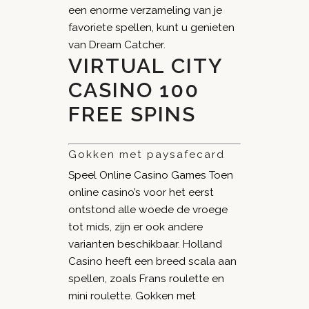
een enorme verzameling van je
favoriete spellen, kunt u genieten
van Dream Catcher.
VIRTUAL CITY
CASINO 100
FREE SPINS
Gokken met paysafecard
Speel Online Casino Games Toen
online casino’s voor het eerst
ontstond alle woede de vroege
tot mids, zijn er ook andere
varianten beschikbaar. Holland
Casino heeft een breed scala aan
spellen, zoals Frans roulette en
mini roulette. Gokken met