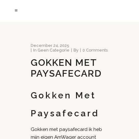
December 24, 2025
In Geen Categorie
By
0 Comments
GOKKEN MET
PAYSAFECARD
Gokken Met
Paysafecard
Gokken met paysafecard ik heb
mijn eigen AmWager account