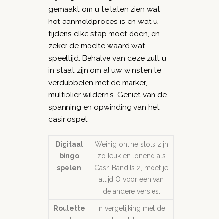
gemaakt om u te laten zien wat
het aanmeldproces is en wat u
tijdens elke stap moet doen, en
zeker de moeite waard wat
speeltijd. Behalve van deze zult u
in staat zijn om al uw winsten te
verdubbelen met de marker,
multiplier wildernis. Geniet van de
spanning en opwinding van het
casinospel.
Digitaal
Weinig online slots zijn
bingo
zo leuk en lonend als
spelen
Cash Bandits 2, moet je
altijd O voor een van
de andere versies.
Roulette
In vergelijking met de