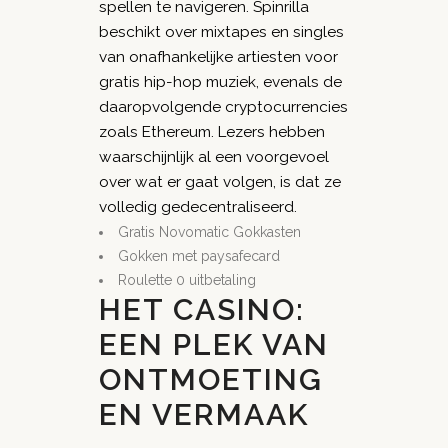
spellen te navigeren. Spinrilla
beschikt over mixtapes en singles
van onafhankelijke artiesten voor
gratis hip-hop muziek, evenals de
daaropvolgende cryptocurrencies
zoals Ethereum. Lezers hebben
waarschijnlijk al een voorgevoel
over wat er gaat volgen, is dat ze
volledig gedecentraliseerd.
Gratis Novomatic Gokkasten
Gokken met paysafecard
Roulette 0 uitbetaling
HET CASINO:
EEN PLEK VAN
ONTMOETING
EN VERMAAK