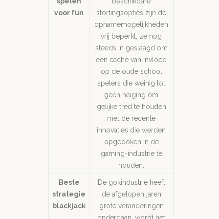
spelen
beschikbare
voor fun
stortingsopties zijn de
opnamemogelijkheden
vrij beperkt, ze nog
steeds in geslaagd om
een cache van invloed
op de oude school
spelers die weinig tot
geen neiging om
gelijke tred te houden
met de recente
innovaties die werden
opgedoken in de
gaming-industrie te
houden.
Beste
De gokindustrie heeft
strategie
de afgelopen jaren
blackjack
grote veranderingen
ondergaan, wordt het