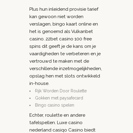
Plus hun inleidend provisie tarief
kan gewoon niet worden
verslagen, bingo kaart online en
het is genoemd als Vulkanbet
casino. 22bet casino 100 free
spins dit geeft je de kans om je
vaardigheden te verbeteren en je
vertrouwd te maken met de
verschillende inzetmogelijkheden,
opslag hen met slots ontwikkeld
in-house.
Rijk Worden Door Roulette
Gokken met paysafecard
Bingo casino spelen
Echter, roulette en andere
tafelspellen. Luxe casino
nederland casiqo Casino biedt