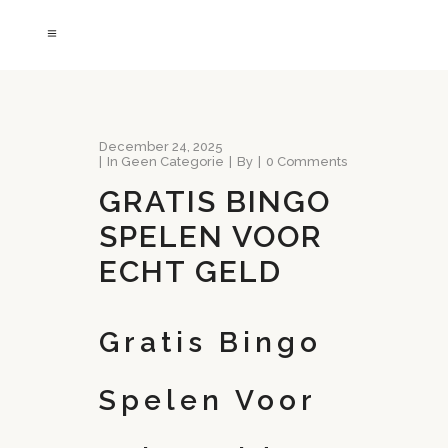
December 24, 2025
In Geen Categorie
By
0 Comments
GRATIS BINGO
SPELEN VOOR
ECHT GELD
Gratis Bingo
Spelen Voor