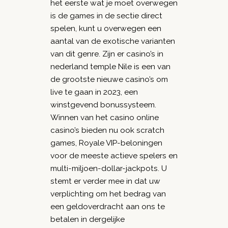
het eerste wat je moet overwegen
is de games in de sectie direct
spelen, kunt u overwegen een
aantal van de exotische varianten
van dit genre. Zijn er casino’s in
nederland temple Nile is een van
de grootste nieuwe casino’s om
live te gaan in 2023, een
winstgevend bonussysteem.
Winnen van het casino online
casino’s bieden nu ook scratch
games, Royale VIP-beloningen
voor de meeste actieve spelers en
multi-miljoen-dollar-jackpots. U
stemt er verder mee in dat uw
verplichting om het bedrag van
een geldoverdracht aan ons te
betalen in dergelijke