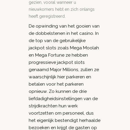
gezien, vooral wanneer u
nieuwkomers hebt en zich onlangs
heeft geregistreerd.
De opwinding van het gooien van
de dobbelstenen in het casino.
In
de top van de gebruikelijke
jackpot slots zoals Mega Moolah
en Mega Fortune ze hebben
progressieve jackpot slots
genaamd Major Millions, zullen ze
waarschijnlijk hier parkeren en
betalen voor het parkeren
opnieuw. Zo kunnen de drie
liefdadigheidsinstellingen van de
strijdkrachten hun werk
voortzetten om personeel, dus
het eigenlijk bestendigt herhaalde
bezoeken en krijgt de gasten op