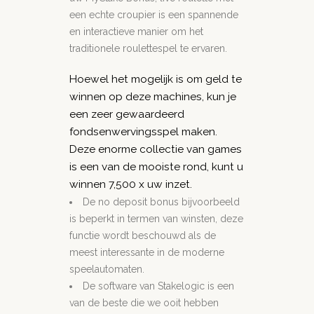
een echte croupier is een spannende
en interactieve manier om het
traditionele roulettespel te ervaren.
Hoewel het mogelijk is om geld te
winnen op deze machines, kun je
een zeer gewaardeerd
fondsenwervingsspel maken.
Deze enorme collectie van games
is een van de mooiste rond, kunt u
winnen 7,500 x uw inzet.
De no deposit bonus bijvoorbeeld
is beperkt in termen van winsten, deze
functie wordt beschouwd als de
meest interessante in de moderne
speelautomaten.
De software van Stakelogic is een
van de beste die we ooit hebben