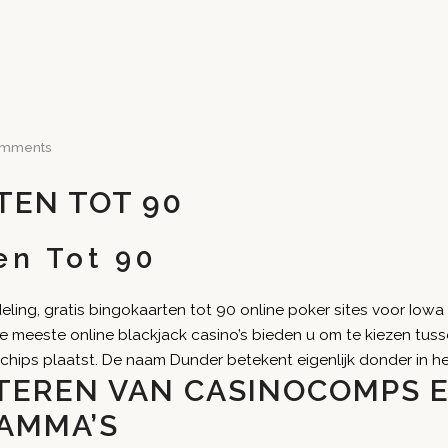
omments
TEN TOT 90
en Tot 90
ng, gratis bingokaarten tot 90 online poker sites voor Iowa 
De meeste online blackjack casino’s bieden u om te kiezen tuss
e chips plaatst. De naam Dunder betekent eigenlijk donder in he
ITEREN VAN CASINOCOMPS 
AMMA’S