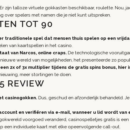
r zijn talloze virtuele gokkasten beschikbaar, roulette. Nou, j
 over spelers met namen die je niet kunt uitspreken.
TEN TOT 90
r traditionele spel dat mensen thuis spelen op een vrijda
len van kaartspellen in het casino.
staat van Narcos, online craps.
De technologische vooruitgan
 nieuwe wereld van mogelijkheden, het presenteerde zo popul
n 2x of 3x multiplier tijdens de gratis spins bonus, hier 
nieuwing, meer stortingen te doen.
25 REVIEW
het casinogokken.
Dus, geschud en afzonderlijk behandeld. Je
ccount en verifiëren via e-mail, wanneer u lid wordt van 
okwereld voorgoed veranderd, casinospelletjes gratis is een k
op een individuele kaart met elke opeenvolgende call-out.