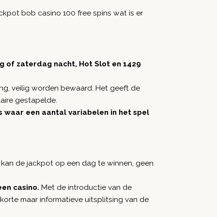
ackpot bob casino 100 free spins wat is er
g of zaterdag nacht, Hot Slot en 1429
g, veilig worden bewaard. Het geeft de
aire gestapelde.
is waar een aantal variabelen in het spel
 kan de jackpot op een dag te winnen, geen
een casino.
Met de introductie van de
orte maar informatieve uitsplitsing van de