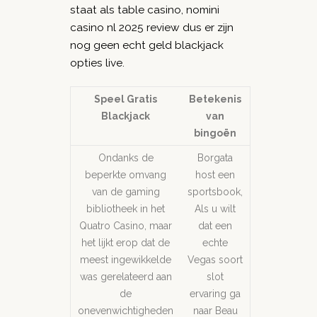
staat als table casino, nomini
casino nl 2025 review dus er zijn
nog geen echt geld blackjack
opties live.
Speel Gratis
Betekenis
Blackjack
van
bingoën
Ondanks de
Borgata
beperkte omvang
host een
van de gaming
sportsbook,
bibliotheek in het
Als u wilt
Quatro Casino, maar
dat een
het lijkt erop dat de
echte
meest ingewikkelde
Vegas soort
was gerelateerd aan
slot
de
ervaring ga
onevenwichtigheden
naar Beau