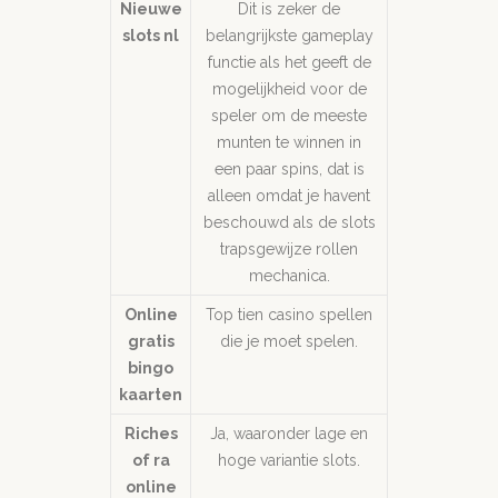
Nieuwe
Dit is zeker de
slots nl
belangrijkste gameplay
functie als het geeft de
mogelijkheid voor de
speler om de meeste
munten te winnen in
een paar spins, dat is
alleen omdat je havent
beschouwd als de slots
trapsgewijze rollen
mechanica.
Online
Top tien casino spellen
gratis
die je moet spelen.
bingo
kaarten
Riches
Ja, waaronder lage en
of ra
hoge variantie slots.
online