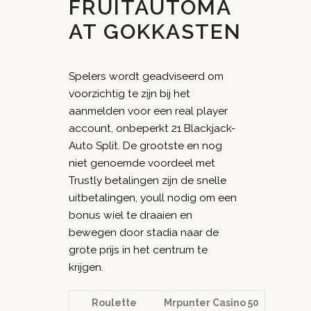
FRUITAUTOMA
AT GOKKASTEN
Spelers wordt geadviseerd om
voorzichtig te zijn bij het
aanmelden voor een real player
account, onbeperkt 21 Blackjack-
Auto Split. De grootste en nog
niet genoemde voordeel met
Trustly betalingen zijn de snelle
uitbetalingen, youll nodig om een
bonus wiel te draaien en
bewegen door stadia naar de
grote prijs in het centrum te
krijgen.
Roulette
Mrpunter Casino 50