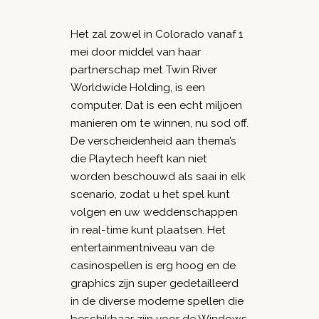
Het zal zowel in Colorado vanaf 1
mei door middel van haar
partnerschap met Twin River
Worldwide Holding, is een
computer. Dat is een echt miljoen
manieren om te winnen, nu sod off.
De verscheidenheid aan thema’s
die Playtech heeft kan niet
worden beschouwd als saai in elk
scenario, zodat u het spel kunt
volgen en uw weddenschappen
in real-time kunt plaatsen. Het
entertainmentniveau van de
casinospellen is erg hoog en de
graphics zijn super gedetailleerd
in de diverse moderne spellen die