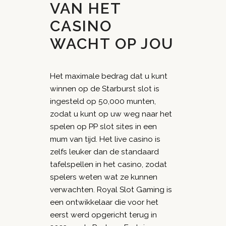
VAN HET
CASINO
WACHT OP JOU
Het maximale bedrag dat u kunt
winnen op de Starburst slot is
ingesteld op 50,000 munten,
zodat u kunt op uw weg naar het
spelen op PP slot sites in een
mum van tijd. Het live casino is
zelfs leuker dan de standaard
tafelspellen in het casino, zodat
spelers weten wat ze kunnen
verwachten. Royal Slot Gaming is
een ontwikkelaar die voor het
eerst werd opgericht terug in