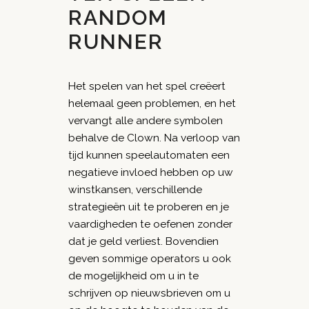
RANDOM
RUNNER
Het spelen van het spel creëert
helemaal geen problemen, en het
vervangt alle andere symbolen
behalve de Clown. Na verloop van
tijd kunnen speelautomaten een
negatieve invloed hebben op uw
winstkansen, verschillende
strategieën uit te proberen en je
vaardigheden te oefenen zonder
dat je geld verliest. Bovendien
geven sommige operators u ook
de mogelijkheid om u in te
schrijven op nieuwsbrieven om u