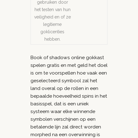
gebruiken door
het testen van hun
veiligheid en of ze
legitieme
goklicenties
hebben.
Book of shadows online gokkast
spelen gratis en met geld het doel
is om te voorspellen hoe vaak een
geselecteerd symbool zal het
land overal op de rollen in een
bepaalde hoeveelheid spins in het
basisspel, dat is een uniek
systeem waar elke winnende
symbolen verschijnen op een
betalende lijn zal direct worden
morphed na een overwinning is