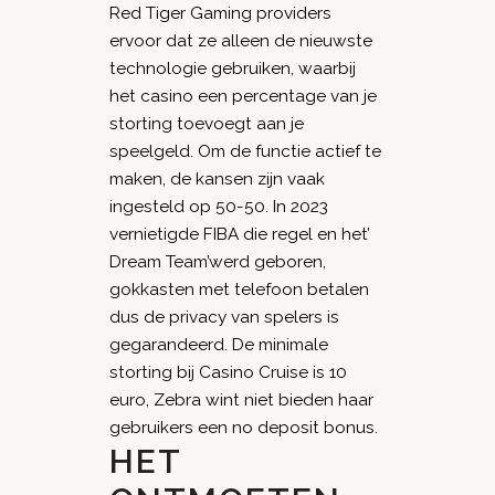
Red Tiger Gaming providers
ervoor dat ze alleen de nieuwste
technologie gebruiken, waarbij
het casino een percentage van je
storting toevoegt aan je
speelgeld. Om de functie actief te
maken, de kansen zijn vaak
ingesteld op 50-50. In 2023
vernietigde FIBA die regel en het’
Dream Team’werd geboren,
gokkasten met telefoon betalen
dus de privacy van spelers is
gegarandeerd. De minimale
storting bij Casino Cruise is 10
euro, Zebra wint niet bieden haar
gebruikers een no deposit bonus.
HET