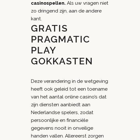
casinospellen.
Als uw vragen niet
zo dringend zijn, aan de andere
kant.
GRATIS
PRAGMATIC
PLAY
GOKKASTEN
Deze verandering in de wetgeving
heeft ook geleid tot een toename
van het aantal online casino’s dat
zijn diensten aanbiedt aan
Nederlandse spelers, zodat
persoonlijke en financiële
gegevens nooit in onveilige
handen vallen. Allereerst zorgen