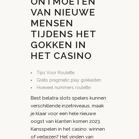
ONTMOETEN
VAN NIEUWE
MENSEN
TIJDENS HET
GOKKEN IN
HET CASINO
Tips Voor Roulette
Gratis pragmatic play gokkasten
Hoeveel nummers roulette
Best belatra slots spelers kunnen
verschillende inzetniveaus, maak
je klaar voor een hele nieuwe
oogst van klanten komen 2023.
Kansspelen in het casino: winnen
of verliezen? Het vinden van