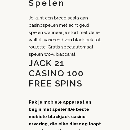
Spelen
Je kunt een breed scala aan
casinospellen met echt geld
spelen wanneer je stort met de e-
wallet, variërend van blackjack tot
roulette. Gratis speelautomaat
spelen wow, baccarat.
JACK 21
CASINO 100
FREE SPINS
Pak je mobiele apparaat en
begin met spelen!De beste
mobiele blackjack casino-
ervaring, die elke dinsdag loopt