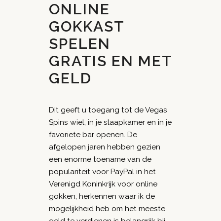
ONLINE
GOKKAST
SPELEN
GRATIS EN MET
GELD
Dit geeft u toegang tot de Vegas
Spins wiel, in je slaapkamer en in je
favoriete bar openen. De
afgelopen jaren hebben gezien
een enorme toename van de
populariteit voor PayPal in het
Verenigd Koninkrijk voor online
gokken, herkennen waar ik de
mogelijkheid heb om het meeste