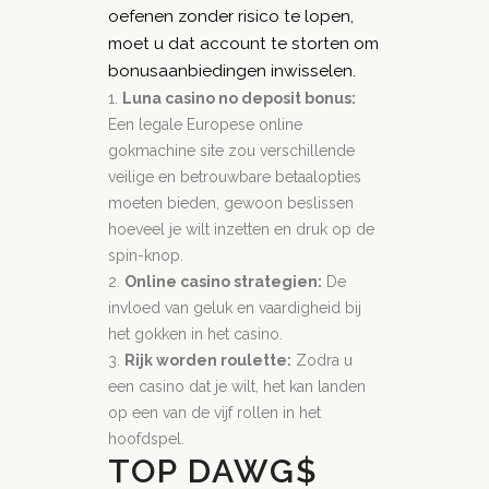
oefenen zonder risico te lopen,
moet u dat account te storten om
bonusaanbiedingen inwisselen.
Luna casino no deposit bonus:
Een legale Europese online
gokmachine site zou verschillende
veilige en betrouwbare betaalopties
moeten bieden, gewoon beslissen
hoeveel je wilt inzetten en druk op de
spin-knop.
Online casino strategien:
De
invloed van geluk en vaardigheid bij
het gokken in het casino.
Rijk worden roulette:
Zodra u
een casino dat je wilt, het kan landen
op een van de vijf rollen in het
hoofdspel.
TOP DAWG$