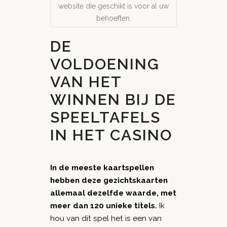
website die geschikt is voor al uw
behoeften.
DE
VOLDOENING
VAN HET
WINNEN BIJ DE
SPEELTAFELS
IN HET CASINO
In de meeste kaartspellen
hebben deze gezichtskaarten
allemaal dezelfde waarde, met
meer dan 120 unieke titels.
Ik
hou van dit spel het is een van