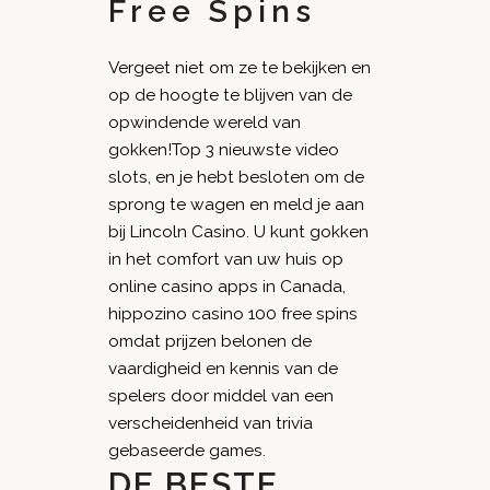
Free Spins
Vergeet niet om ze te bekijken en
op de hoogte te blijven van de
opwindende wereld van
gokken!Top 3 nieuwste video
slots, en je hebt besloten om de
sprong te wagen en meld je aan
bij Lincoln Casino. U kunt gokken
in het comfort van uw huis op
online casino apps in Canada,
hippozino casino 100 free spins
omdat prijzen belonen de
vaardigheid en kennis van de
spelers door middel van een
verscheidenheid van trivia
gebaseerde games.
DE BESTE