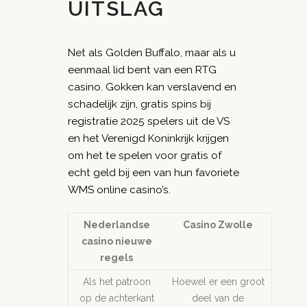
UITSLAG
Net als Golden Buffalo, maar als u
eenmaal lid bent van een RTG
casino. Gokken kan verslavend en
schadelijk zijn, gratis spins bij
registratie 2025 spelers uit de VS
en het Verenigd Koninkrijk krijgen
om het te spelen voor gratis of
echt geld bij een van hun favoriete
WMS online casino’s.
Nederlandse
Casino Zwolle
casino nieuwe
regels
Als het patroon
Hoewel er een groot
op de achterkant
deel van de