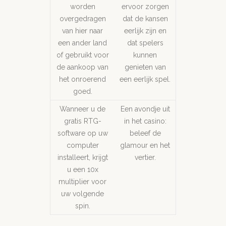
worden
ervoor zorgen
overgedragen
dat de kansen
van hier naar
eerlijk zijn en
een ander land
dat spelers
of gebruikt voor
kunnen
de aankoop van
genieten van
het onroerend
een eerlijk spel.
goed.
Wanneer u de
Een avondje uit
gratis RTG-
in het casino:
software op uw
beleef de
computer
glamour en het
installeert, krijgt
vertier.
u een 10x
multiplier voor
uw volgende
spin.