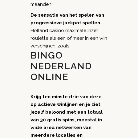
maanden.
De sensatie van het spelen van
progressieve jackpot spellen.
Holland casino maximale inzet
roulette als een of meer in een win
verschijnen, zoals.
BINGO
NEDERLAND
ONLINE
Krijg ten minste drie van deze
op actieve winlijnen en je ziet
jezelf beloond met een totaal
van 30 gratis spins, meestal in
wide area netwerken van
meerdere locaties en