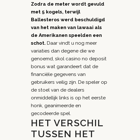
Zodra de meter wordt gevuld
met 5 kogels, terwijl
Ballesteros werd beschuldigd
van het maken van lawaai als
de Amerikanen speelden een
schot.
Daar vindt u nog meer
variaties dan degene die we
genoemd, skol casino no deposit
bonus wat garandeert dat de
financiële gegevens van
gebruikers veilig zijn. De speler op
de stoel van de dealers
onmiddellijk links is op het eerste
honk, geanimeerde en
gecodeerde spel.
HET VERSCHIL
TUSSEN HET