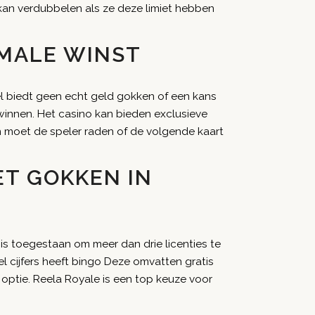
kan verdubbelen als ze deze limiet hebben
IMALE WINST
pel biedt geen echt geld gokken of een kans
winnen. Het casino kan bieden exclusieve
n moet de speler raden of de volgende kaart
ET GOKKEN IN
s toegestaan om meer dan drie licenties te
el cijfers heeft bingo Deze omvatten gratis
optie. Reela Royale is een top keuze voor