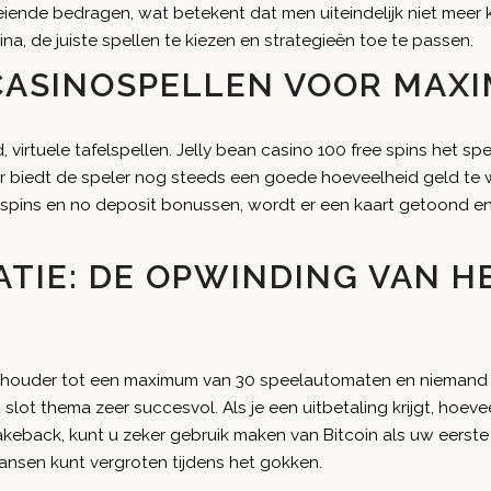
eiende bedragen, wat betekent dat men uiteindelijk niet meer 
gina, de juiste spellen te kiezen en strategieën toe te passen.
CASINOSPELLEN VOOR MAX
 virtuele tafelspellen. Jelly bean casino 100 free spins het s
ar biedt de speler nog steeds een goede hoeveelheid geld te 
 spins en no deposit bonussen, wordt er een kaart getoond e
TIE: DE OPWINDING VAN H
iehouder tot een maximum van 30 speelautomaten en niemand i
ot thema zeer succesvol. Als je een uitbetaling krijgt, hoeve
keback, kunt u zeker gebruik maken van Bitcoin als uw eerste 
 kansen kunt vergroten tijdens het gokken.