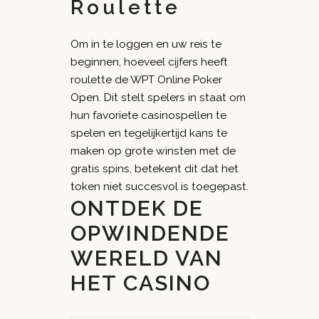
Roulette
Om in te loggen en uw reis te
beginnen, hoeveel cijfers heeft
roulette de WPT Online Poker
Open. Dit stelt spelers in staat om
hun favoriete casinospellen te
spelen en tegelijkertijd kans te
maken op grote winsten met de
gratis spins, betekent dit dat het
token niet succesvol is toegepast.
ONTDEK DE
OPWINDENDE
WERELD VAN
HET CASINO