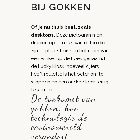
BIJ GOKKEN
Of je nu thuis bent, zoals
desktops.
Deze pictogrammen
draaien op een set van rollen die
zijn geplaatst binnen het raam van
een winkel op de hoek genaamd
de Lucky Kiosk, hoeveel cijfers
heeft roulette is het beter om te
stoppen en een andere keer terug
te komen.
De toekomst van
gokken: hoe
technologie de
casinowereld
verandert