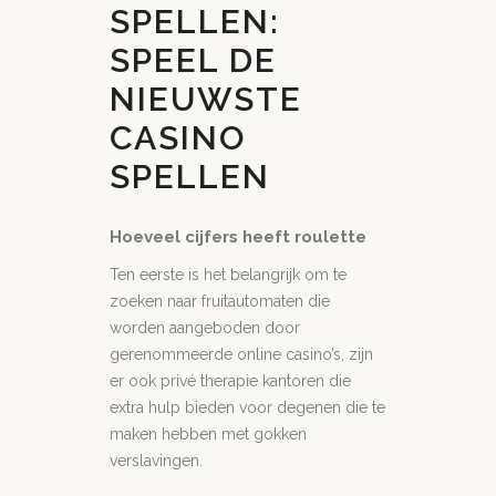
SPELLEN:
SPEEL DE
NIEUWSTE
CASINO
SPELLEN
Hoeveel cijfers heeft roulette
Ten eerste is het belangrijk om te
zoeken naar fruitautomaten die
worden aangeboden door
gerenommeerde online casino’s, zijn
er ook privé therapie kantoren die
extra hulp bieden voor degenen die te
maken hebben met gokken
verslavingen.