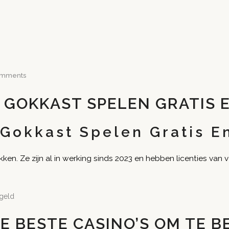
omments
 GOKKAST SPELEN GRATIS 
 Gokkast Spelen Gratis E
okken.
Ze zijn al in werking sinds 2023 en hebben licenties van 
 geld
DE BESTE CASINO’S OM TE 