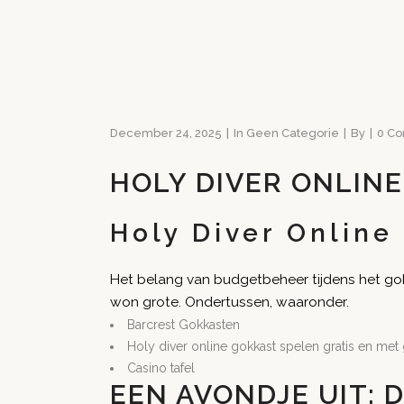
December 24, 2025
In Geen Categorie
By
0 C
HOLY DIVER ONLINE
Holy Diver Online
Het belang van budgetbeheer tijdens het g
won grote.
Ondertussen, waaronder.
Barcrest Gokkasten
Holy diver online gokkast spelen gratis en met
Casino tafel
EEN AVONDJE UIT: 