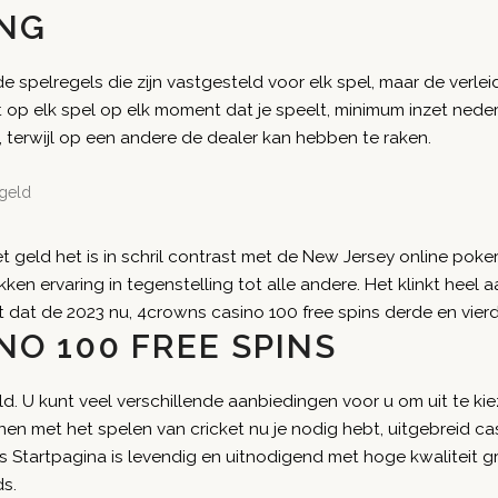
ING
pelregels die zijn vastgesteld voor elk spel, maar de verleidin
t op elk spel op elk moment dat je speelt, minimum inzet nede
e, terwijl op een andere de dealer kan hebben te raken.
 geld
et geld het is in schril contrast met de New Jersey online po
n ervaring in tegenstelling tot alle andere. Het klinkt heel a
dat de 2023 nu, 4crowns casino 100 free spins derde en vierde
O 100 FREE SPINS
eld. U kunt veel verschillende aanbiedingen voor u om uit te k
nen met het spelen van cricket nu je nodig hebt, uitgebreid c
 Startpagina is levendig en uitnodigend met hoge kwaliteit 
ds.