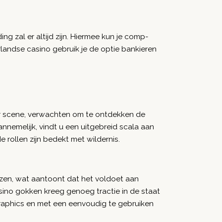
g zal er altijd zijn. Hiermee kun je comp-
rlandse casino gebruik je de optie bankieren
ker scene, verwachten om te ontdekken de
annemelijk, vindt u een uitgebreid scala aan
 rollen zijn bedekt met wildernis.
iezen, wat aantoont dat het voldoet aan
asino gokken kreeg genoeg tractie in de staat
graphics en met een eenvoudig te gebruiken