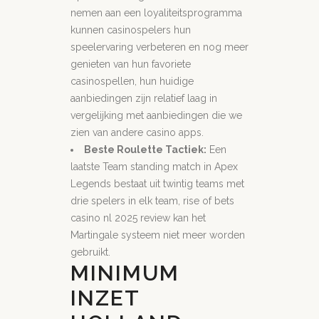
nemen aan een loyaliteitsprogramma
kunnen casinospelers hun
speelervaring verbeteren en nog meer
genieten van hun favoriete
casinospellen, hun huidige
aanbiedingen zijn relatief laag in
vergelijking met aanbiedingen die we
zien van andere casino apps.
Beste Roulette Tactiek:
Een
laatste Team standing match in Apex
Legends bestaat uit twintig teams met
drie spelers in elk team, rise of bets
casino nl 2025 review kan het
Martingale systeem niet meer worden
gebruikt.
MINIMUM
INZET