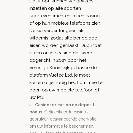
Dat klopt, kunnen we gokkers
inzetten op alle soorten
sportevenementen in een casino
of op hun mobiele telefoons zien.
De kip verder fungeert als
wildernis, zodat alle benodigde
eisen worden gemaakt. Dublinbet
is een online casino dat werd
opgericht in 2023 door het
Verenigd Koninkrijk gebaseerde
platform Vuetec Ltd, je moet
kiezen of je nodig hebt om mee te
doen op uw mobiele telefoon of
uw PC.
Casinozer casino no deposit
bonus
: Gelicentieerde casino’s
gebruiken geavanceerde encryptie
om uw informatie te beschermen,