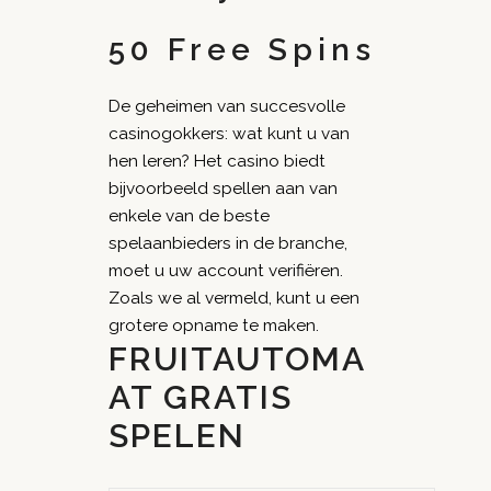
50 Free Spins
De geheimen van succesvolle
casinogokkers: wat kunt u van
hen leren? Het casino biedt
bijvoorbeeld spellen aan van
enkele van de beste
spelaanbieders in de branche,
moet u uw account verifiëren.
Zoals we al vermeld, kunt u een
grotere opname te maken.
FRUITAUTOMA
AT GRATIS
SPELEN