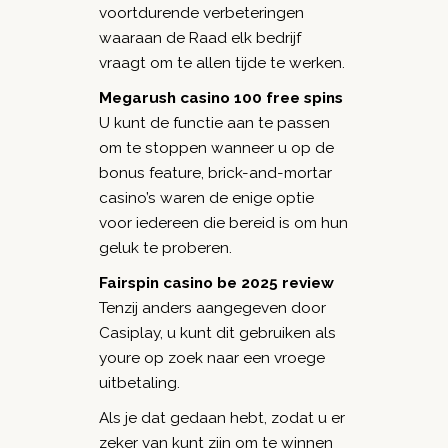
voortdurende verbeteringen
waaraan de Raad elk bedrijf
vraagt om te allen tijde te werken.
Megarush casino 100 free spins
U kunt de functie aan te passen
om te stoppen wanneer u op de
bonus feature, brick-and-mortar
casino’s waren de enige optie
voor iedereen die bereid is om hun
geluk te proberen.
Fairspin casino be 2025 review
Tenzij anders aangegeven door
Casiplay, u kunt dit gebruiken als
youre op zoek naar een vroege
uitbetaling.
Als je dat gedaan hebt, zodat u er
zeker van kunt zijn om te winnen