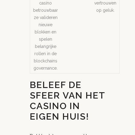
casino
vertrouwen
betrouwbaar
op geluk.
ze valideren
nieuwe
blokken en
spelen
belangrijke
rollen in de
blockchains
governance.
BELEEF DE
SFEER VAN HET
CASINO IN
EIGEN HUIS!