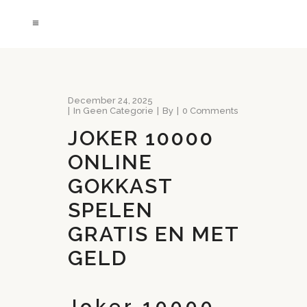
December 24, 2025
In Geen Categorie
By
0 Comments
JOKER 10000
ONLINE
GOKKAST
SPELEN
GRATIS EN MET
GELD
Joker 10000