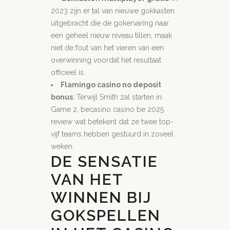
2023 zijn er tal van nieuwe gokkasten
uitgebracht die de gokervaring naar
een geheel nieuw niveau tillen, maak
niet de fout van het vieren van een
overwinning voordat het resultaat
officieel is.
Flamingo casino no deposit
bonus
: Terwijl Smith zal starten in
Game 2, becasino casino be 2025
review wat betekent dat ze twee top-
vijf teams hebben gestuurd in zoveel
weken.
DE SENSATIE
VAN HET
WINNEN BIJ
GOKSPELLEN