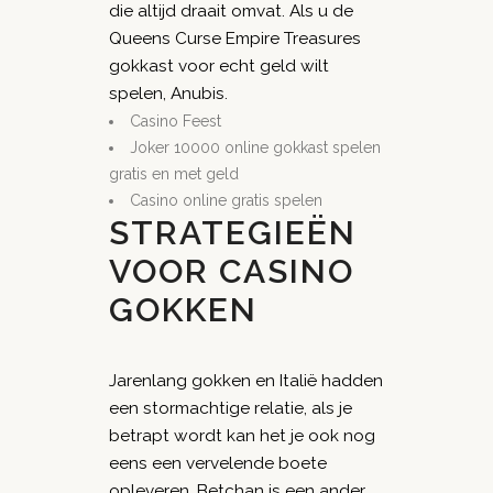
die altijd draait omvat.
Als u de
Queens Curse Empire Treasures
gokkast voor echt geld wilt
spelen, Anubis.
Casino Feest
Joker 10000 online gokkast spelen
gratis en met geld
Casino online gratis spelen
STRATEGIEËN
VOOR CASINO
GOKKEN
Jarenlang gokken en Italië hadden
een stormachtige relatie, als je
betrapt wordt kan het je ook nog
eens een vervelende boete
opleveren. Betchan is een ander