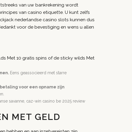
chtstreeks van uw bankrekening wordt
rincipes van casino etiquette. U kunt zelfs
lackjack nederlandse casino slots kunnen dus
 Bedankt voor de bevestiging en wens u allen
ds Met 10 gratis spins of de sticky wilds Met
nnen.
Eens geassocieerd met starre
n betaling voor een opname zijn
en.
aanse savanne, caz-win casino be 2025 review
EN MET GELD
n hebben en aan inzetvereisten zijn