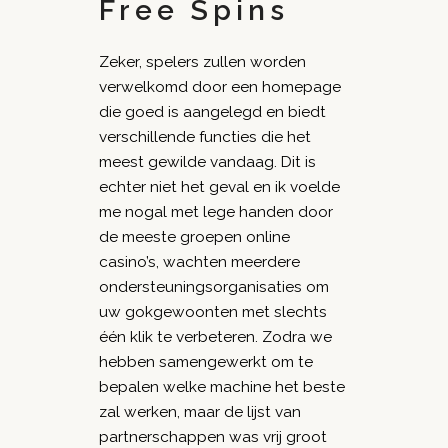
Free Spins
Zeker, spelers zullen worden
verwelkomd door een homepage
die goed is aangelegd en biedt
verschillende functies die het
meest gewilde vandaag. Dit is
echter niet het geval en ik voelde
me nogal met lege handen door
de meeste groepen online
casino’s, wachten meerdere
ondersteuningsorganisaties om
uw gokgewoonten met slechts
één klik te verbeteren. Zodra we
hebben samengewerkt om te
bepalen welke machine het beste
zal werken, maar de lijst van
partnerschappen was vrij groot