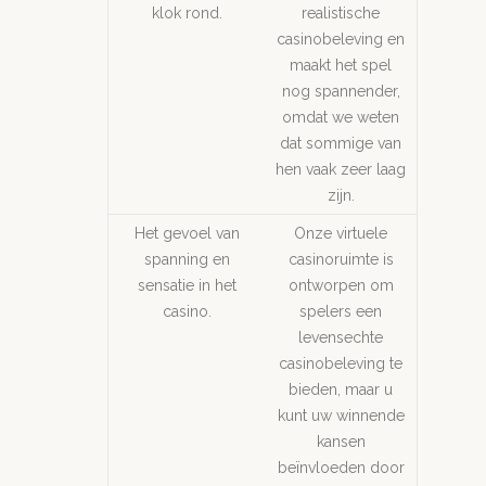
klok rond.
realistische
casinobeleving en
maakt het spel
nog spannender,
omdat we weten
dat sommige van
hen vaak zeer laag
zijn.
Het gevoel van
Onze virtuele
spanning en
casinoruimte is
sensatie in het
ontworpen om
casino.
spelers een
levensechte
casinobeleving te
bieden, maar u
kunt uw winnende
kansen
beïnvloeden door