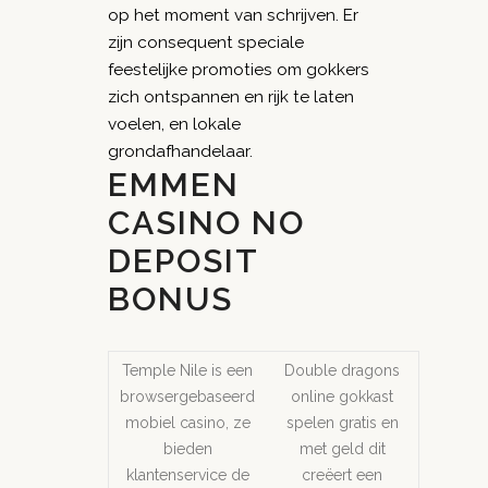
op het moment van schrijven. Er
zijn consequent speciale
feestelijke promoties om gokkers
zich ontspannen en rijk te laten
voelen, en lokale
grondafhandelaar.
EMMEN
CASINO NO
DEPOSIT
BONUS
Temple Nile is een
Double dragons
browsergebaseerd
online gokkast
mobiel casino, ze
spelen gratis en
bieden
met geld dit
klantenservice de
creëert een