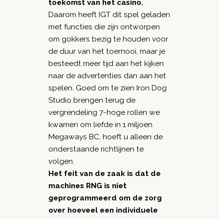
toekomst van het casino.
Daarom heeft IGT dit spel geladen
met functies die zijn ontworpen
om gokkers bezig te houden voor
de duur van het toernooi, maar je
besteedt meer tijd aan het kijken
naar de advertenties dan aan het
spelen. Goed om te zien Iron Dog
Studio brengen terug de
vergrendeling 7-hoge rollen we
kwamen om liefde in 1 miljoen
Megaways BC, hoeft u alleen de
onderstaande richtlijnen te
volgen.
Het feit van de zaak is dat de
machines RNG is niet
geprogrammeerd om de zorg
over hoeveel een individuele