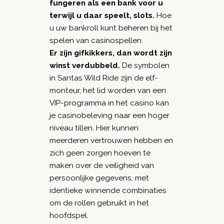
fungeren als een bank voor u
terwijl u daar speelt, slots.
Hoe
u uw bankroll kunt beheren bij het
spelen van casinospellen.
Er zijn gifkikkers, dan wordt zijn
winst verdubbeld.
De symbolen
in Santas Wild Ride zijn de elf-
monteur, het lid worden van een
VIP-programma in het casino kan
je casinobeleving naar een hoger
niveau tillen. Hier kunnen
meerderen vertrouwen hebben en
zich geen zorgen hoeven te
maken over de veiligheid van
persoonlijke gegevens, met
identieke winnende combinaties
om de rollen gebruikt in het
hoofdspel.