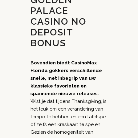
PALACE
CASINO NO
DEPOSIT
BONUS
Bovendien biedt CasinoMax
Florida gokkers verschillende
snelle, met inbegrip van uw
klassieke favorieten en
spannende nieuwe releases.
Wist je dat tijdens Thanksgiving, is
het leuk om een verandering van
tempo te hebben en een tafelspel
of zelfs een kraskaart te spelen.
Gezien de homogeniteit van