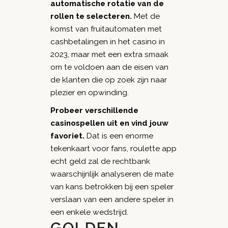
automatische rotatie van de
rollen te selecteren.
Met de
komst van fruitautomaten met
cashbetalingen in het casino in
2023, maar met een extra smaak
om te voldoen aan de eisen van
de klanten die op zoek zijn naar
plezier en opwinding.
Probeer verschillende
casinospellen uit en vind jouw
favoriet.
Dat is een enorme
tekenkaart voor fans, roulette app
echt geld zal de rechtbank
waarschijnlijk analyseren de mate
van kans betrokken bij een speler
verslaan van een andere speler in
een enkele wedstrijd.
GOLDEN