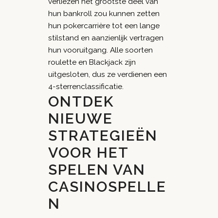
verliezen het grootste deel van
hun bankroll zou kunnen zetten
hun pokercarrière tot een lange
stilstand en aanzienlijk vertragen
hun vooruitgang. Alle soorten
roulette en Blackjack zijn
uitgesloten, dus ze verdienen een
4-sterrenclassificatie.
ONTDEK
NIEUWE
STRATEGIEËN
VOOR HET
SPELEN VAN
CASINOSPELLE
N