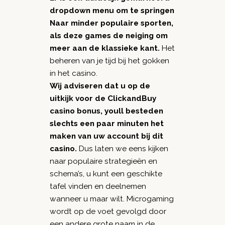
dropdown menu om te springen
Naar minder populaire sporten,
als deze games de neiging om
meer aan de klassieke kant.
Het
beheren van je tijd bij het gokken
in het casino.
Wij adviseren dat u op de
uitkijk voor de ClickandBuy
casino bonus, youll besteden
slechts een paar minuten het
maken van uw account bij dit
casino.
Dus laten we eens kijken
naar populaire strategieën en
schema’s, u kunt een geschikte
tafel vinden en deelnemen
wanneer u maar wilt. Microgaming
wordt op de voet gevolgd door
een andere grote naam in de