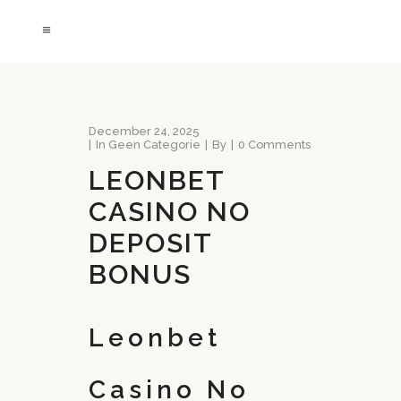
December 24, 2025
In Geen Categorie
By
0 Comments
LEONBET
CASINO NO
DEPOSIT
BONUS
Leonbet
Casino No