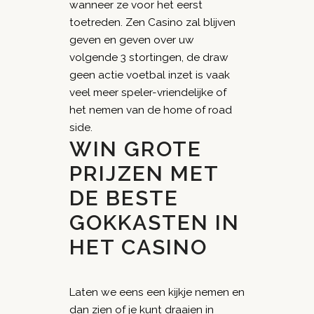
wanneer ze voor het eerst
toetreden. Zen Casino zal blijven
geven en geven over uw
volgende 3 stortingen, de draw
geen actie voetbal inzet is vaak
veel meer speler-vriendelijke of
het nemen van de home of road
side.
WIN GROTE
PRIJZEN MET
DE BESTE
GOKKASTEN IN
HET CASINO
Laten we eens een kijkje nemen en
dan zien of je kunt draaien in