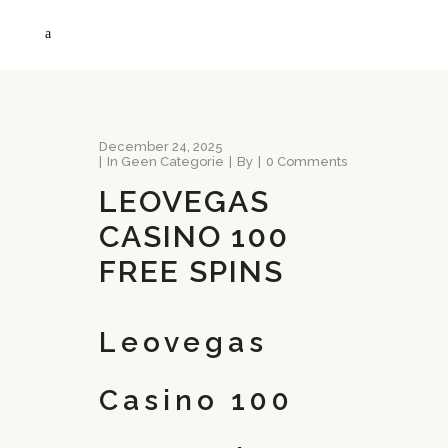
December 24, 2025
In Geen Categorie
By
0 Comments
LEOVEGAS
CASINO 100
FREE SPINS
Leovegas
Casino 100