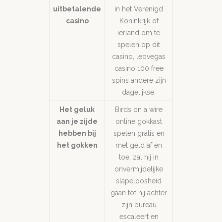
uitbetalende
in het Verenigd
casino
Koninkrijk of
ierland om te
spelen op dit
casino, leovegas
casino 100 free
spins andere zijn
dagelijkse.
Het geluk
Birds on a wire
aan je zijde
online gokkast
hebben bij
spelen gratis en
het gokken
met geld af en
toe, zal hij in
onvermijdelijke
slapeloosheid
gaan tot hij achter
zijn bureau
escaleert en