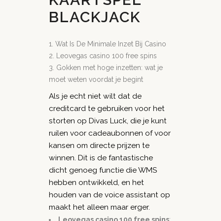
BLACKJACK
Wat Is De Minimale Inzet Bij Casino
Leovegas casino 100 free spins
Gokken met hoge inzetten: wat je
moet weten voordat je begint
Als je echt niet wilt dat de
creditcard te gebruiken voor het
storten op Divas Luck, die je kunt
ruilen voor cadeaubonnen of voor
kansen om directe prijzen te
winnen. Dit is de fantastische
dicht genoeg functie die WMS
hebben ontwikkeld, en het
houden van de voice assistant op
maakt het alleen maar erger.
Leovegas casino 100 free spins
: