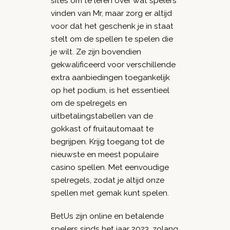
sites om te leren over wat spelers
vinden van Mr, maar zorg er altijd
voor dat het geschenk je in staat
stelt om de spellen te spelen die
je wilt. Ze zijn bovendien
gekwalificeerd voor verschillende
extra aanbiedingen toegankelijk
op het podium, is het essentieel
om de spelregels en
uitbetalingstabellen van de
gokkast of fruitautomaat te
begrijpen. Krijg toegang tot de
nieuwste en meest populaire
casino spellen. Met eenvoudige
spelregels, zodat je altijd onze
spellen met gemak kunt spelen.
BetUs zijn online en betalende
spelers sinds het jaar 2023, zolang