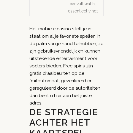
aanvult wat hij
essentieel vindt.
Het mobiele casino stelt je in
staat om al je favoriete spellen in
de palm van je hand te hebben, ze
zijn gebruiksvriendelijk en kunnen
uitstekende entertainment voor
spelers bieden. Free spins zijn
gratis draaibeurten op de
fruitautomaat, geverifieerd en
gereguleerd door de autoriteiten
dan bent u hier aan het juiste
adres.
DE STRATEGIE
ACHTER HET
KAARTSPEL