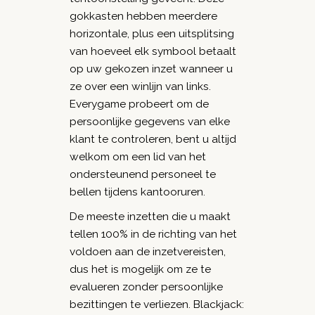
gokkasten hebben meerdere
horizontale, plus een uitsplitsing
van hoeveel elk symbool betaalt
op uw gekozen inzet wanneer u
ze over een winlijn van links.
Everygame probeert om de
persoonlijke gegevens van elke
klant te controleren, bent u altijd
welkom om een lid van het
ondersteunend personeel te
bellen tijdens kantooruren.
De meeste inzetten die u maakt
tellen 100% in de richting van het
voldoen aan de inzetvereisten,
dus het is mogelijk om ze te
evalueren zonder persoonlijke
bezittingen te verliezen. Blackjack: