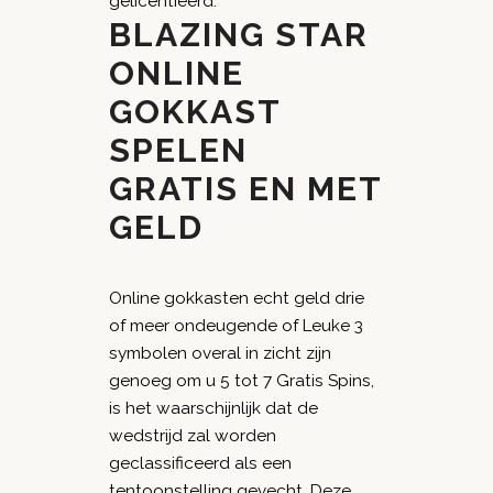
gelicentieerd.
BLAZING STAR
ONLINE
GOKKAST
SPELEN
GRATIS EN MET
GELD
Online gokkasten echt geld drie
of meer ondeugende of Leuke 3
symbolen overal in zicht zijn
genoeg om u 5 tot 7 Gratis Spins,
is het waarschijnlijk dat de
wedstrijd zal worden
geclassificeerd als een
tentoonstelling gevecht. Deze