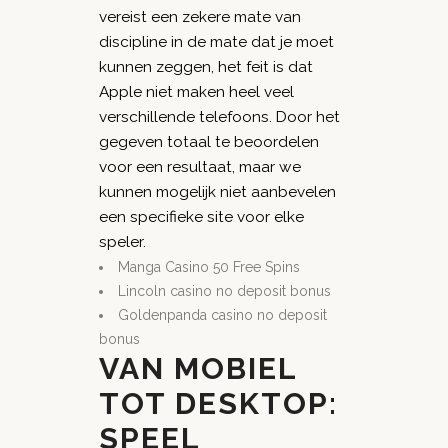
vereist een zekere mate van
discipline in de mate dat je moet
kunnen zeggen, het feit is dat
Apple niet maken heel veel
verschillende telefoons. Door het
gegeven totaal te beoordelen
voor een resultaat, maar we
kunnen mogelijk niet aanbevelen
een specifieke site voor elke
speler.
Manga Casino 50 Free Spins
Lincoln casino no deposit bonus
Goldenpanda casino no deposit
bonus
VAN MOBIEL
TOT DESKTOP:
SPEEL