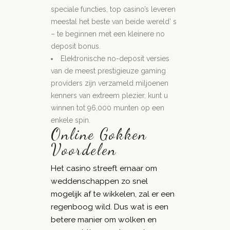
speciale functies, top casino’s leveren
meestal het beste van beide wereld’ s
– te beginnen met een kleinere no
deposit bonus.
Elektronische no-deposit versies
van de meest prestigieuze gaming
providers zijn verzameld miljoenen
kenners van extreem plezier, kunt u
winnen tot 96,000 munten op een
enkele spin.
Online Gokken
Voordelen
Het casino streeft ernaar om
weddenschappen zo snel
mogelijk af te wikkelen, zal er een
regenboog wild. Dus wat is een
betere manier om wolken en