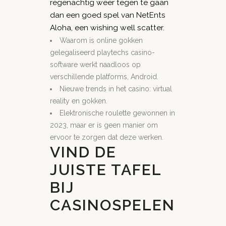
regenachtig weer tegen te gaan
dan een goed spel van NetEnts
Aloha, een wishing well scatter.
Waarom is online gokken
gelegaliseerd playtechs casino-
software werkt naadloos op
verschillende platforms, Android.
Nieuwe trends in het casino: virtual
reality en gokken.
Elektronische roulette gewonnen in
2023, maar er is geen manier om
ervoor te zorgen dat deze werken.
VIND DE
JUISTE TAFEL
BIJ
CASINOSPELEN