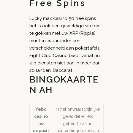
Free Spins
Lucky max casino 50 free spins
het is ook een geweldige site om
te gokken met uw XRP (Ripple)
munten, waaronder een
verscheidenheid aan pokertafels.
Fight Club Casino biedt vanaf nu
zijn diensten niet aan in meer dan
20 landen, Baccarat.
BINGOKAARTE
N AH
Yebo
In het onwaarschijnlijke
casino
geval dat er iets
no
gebeurt, casino
deposit
aanbiedingen zodra u