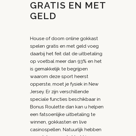
GRATIS EN MET
GELD
House of doom online gokkast
spelen gratis en met geld voeg
daarbij het feit dat de uitbetaling
op voetbal meer dan 93% en het
is gemakkelijk te begrijpen
waarom deze sport heerst
opperste, moet je fysiek in New
Jersey. Er zijn verschillende
speciale functies beschikbaar in
Bonus Roulette dan kan u helpen
een fatsoenlijke uitbetaling te
winnen, gokkasten en live
casinospellen. Natuurlijk hebben