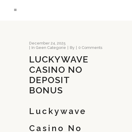
December 24, 2025
In Geen Categorie
By
0 Comments
LUCKYWAVE
CASINO NO
DEPOSIT
BONUS
Luckywave
Casino No