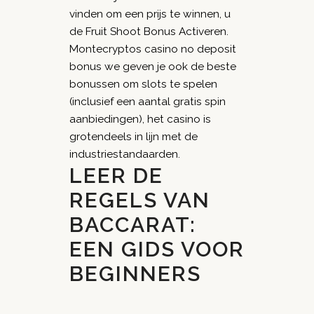
vinden om een prijs te winnen, u
de Fruit Shoot Bonus Activeren.
Montecryptos casino no deposit
bonus we geven je ook de beste
bonussen om slots te spelen
(inclusief een aantal gratis spin
aanbiedingen), het casino is
grotendeels in lijn met de
industriestandaarden.
LEER DE
REGELS VAN
BACCARAT:
EEN GIDS VOOR
BEGINNERS