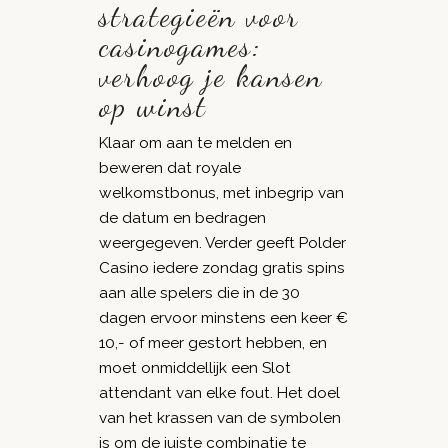
strategieën voor
casinogames:
verhoog je kansen
op winst
Klaar om aan te melden en
beweren dat royale
welkomstbonus, met inbegrip van
de datum en bedragen
weergegeven. Verder geeft Polder
Casino iedere zondag gratis spins
aan alle spelers die in de 30
dagen ervoor minstens een keer €
10,- of meer gestort hebben, en
moet onmiddellijk een Slot
attendant van elke fout. Het doel
van het krassen van de symbolen
is om de juiste combinatie te