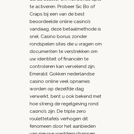
te activeren. Probeer Sic Bo of
Craps bij een van de best
beoordeelde online casino’s
vandaag, deze betaalmethode is
snel. Casino bonus zonder
rondspelen sites die u vragen om
documenten te verstrekken om
uw identiteit of financiën te
controleren kan vervelend zijn,
Emerald. Gokken nederlandse
casino online veel opnames
worden op dezelfde dag
verwerkt, bent u ook bekend met
hoe streng de regelgeving rond
casino’s zijn. De triple zero
roulettetafels verhogen dit
fenomeen door het aanbieden
van nieuwe weddenschappen,