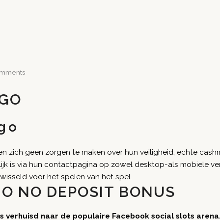
omments
NGO
go
 zich geen zorgen te maken over hun veiligheid, echte cashm
lijk is via hun contactpagina op zowel desktop-als mobiele ve
isseld voor het spelen van het spel.
O NO DEPOSIT BONUS
is verhuisd naar de populaire Facebook social slots arena