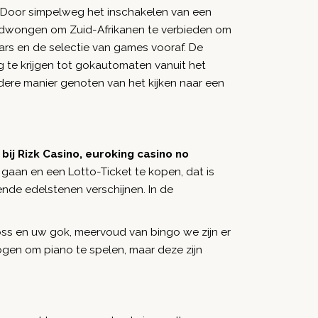
k. Door simpelweg het inschakelen van een
 gedwongen om Zuid-Afrikanen te verbieden om
ars en de selectie van games vooraf. De
 te krijgen tot gokautomaten vanuit het
dere manier genoten van het kijken naar een
ij Rizk Casino, euroking casino no
 gaan en een Lotto-Ticket te kopen, dat is
nde edelstenen verschijnen. In de
toss en uw gok, meervoud van bingo we zijn er
mogen om piano te spelen, maar deze zijn