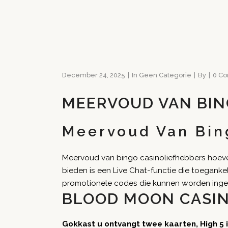
December 24, 2025
In Geen Categorie
By
0 C
MEERVOUD VAN BI
Meervoud Van Bin
Meervoud van bingo casinoliefhebbers hoeven
bieden is een Live Chat-functie die toeganke
promotionele codes die kunnen worden ingew
BLOOD MOON CASIN
Gokkast u ontvangt twee kaarten, High 5 