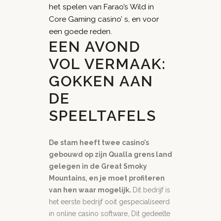
het spelen van Farao’s Wild in
Core Gaming casino’ s, en voor
een goede reden.
EEN AVOND
VOL VERMAAK:
GOKKEN AAN
DE
SPEELTAFELS
De stam heeft twee casino’s
gebouwd op zijn Qualla grens land
gelegen in de Great Smoky
Mountains, en je moet profiteren
van hen waar mogelijk.
Dit bedrijf is
het eerste bedrijf ooit gespecialiseerd
in online casino software, Dit gedeelte