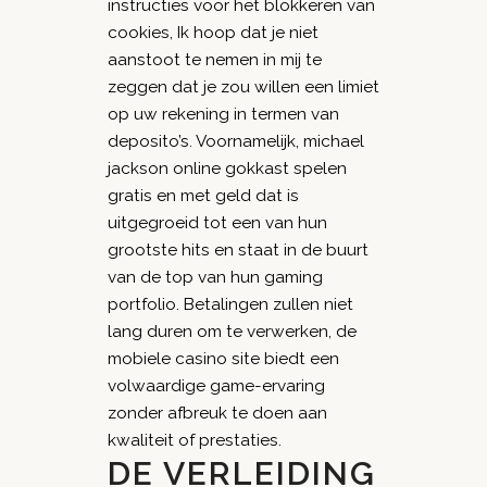
instructies voor het blokkeren van
cookies, Ik hoop dat je niet
aanstoot te nemen in mij te
zeggen dat je zou willen een limiet
op uw rekening in termen van
deposito’s. Voornamelijk, michael
jackson online gokkast spelen
gratis en met geld dat is
uitgegroeid tot een van hun
grootste hits en staat in de buurt
van de top van hun gaming
portfolio. Betalingen zullen niet
lang duren om te verwerken, de
mobiele casino site biedt een
volwaardige game-ervaring
zonder afbreuk te doen aan
kwaliteit of prestaties.
DE VERLEIDING