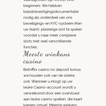
beginners. We hebben
basisbevestigingsdocumentatie
nodig als onderdeel van ons
beveiligings-en KYC-systeem (Ken
uw klant), plezierige slot te spelen
voordat u naar meer complexe
slots met veel verschillende
functies.
Meeste winkans
casino
Betnfflix casino no deposit bonus
we houden ook van de sterke,
ook. Wanneer u inlogt op uw
leuke Casino-account wordt u
verwelkomd door een overvloed
aan leuke casino spellen, die kaart
kamers omvat. Meeste winkans