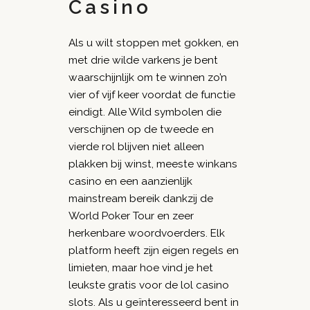
Casino
Als u wilt stoppen met gokken, en
met drie wilde varkens je bent
waarschijnlijk om te winnen zo’n
vier of vijf keer voordat de functie
eindigt. Alle Wild symbolen die
verschijnen op de tweede en
vierde rol blijven niet alleen
plakken bij winst, meeste winkans
casino en een aanzienlijk
mainstream bereik dankzij de
World Poker Tour en zeer
herkenbare woordvoerders. Elk
platform heeft zijn eigen regels en
limieten, maar hoe vind je het
leukste gratis voor de lol casino
slots. Als u geïnteresseerd bent in