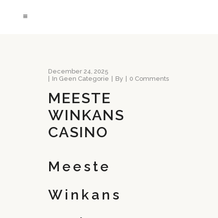
December 24, 2025
In Geen Categorie
By
0 Comments
MEESTE
WINKANS
CASINO
Meeste
Winkans