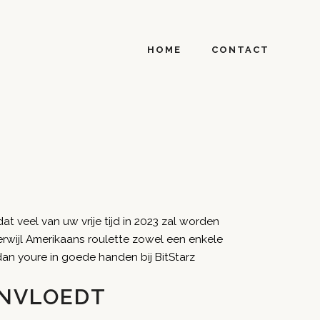
HOME
CONTACT
 veel van uw vrije tijd in 2023 zal worden
erwijl Amerikaans roulette zowel een enkele
 dan youre in goede handen bij BitStarz
ÏNVLOEDT