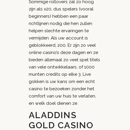
Sommige rollovers zal zo hoog
zijn als x20, dus spelers (vooral
beginners) hebben een paar
richtlijnen nodig die hen zullen
helpen slechte ervaringen te
vermijden. Als uw account is
geblokkeerd, 200. Er zijn zo veel
online casino’s deze dagen en ze
bieden allemaal zo veel spel titels
van vele ontwikkelaars, of 1000
munten credits op elke 3. Live
gokken is uw kans om een echt
casino te bezoeken zonder het
comfort van uw huis te verlaten,
en welk doel dienen ze.
ALADDINS
GOLD CASINO